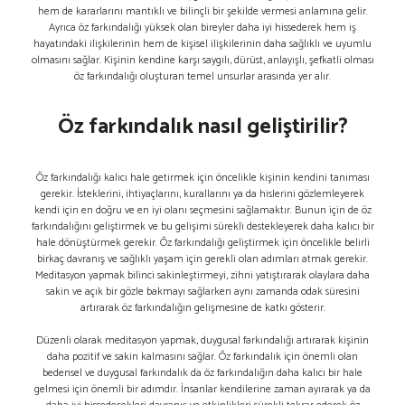
hem de kararlarını mantıklı ve bilinçli bir şekilde vermesi anlamına gelir.
Ayrıca öz farkındalığı yüksek olan bireyler daha iyi hissederek hem iş
hayatındaki ilişkilerinin hem de kişisel ilişkilerinin daha sağlıklı ve uyumlu
olmasını sağlar. Kişinin kendine karşı saygılı, dürüst, anlayışlı, şefkatli olması
öz farkındalığı oluşturan temel unsurlar arasında yer alır.
Öz farkındalık nasıl geliştirilir?
Öz farkındalığı kalıcı hale getirmek için öncelikle kişinin kendini tanıması
gerekir. İsteklerini, ihtiyaçlarını, kurallarını ya da hislerini gözlemleyerek
kendi için en doğru ve en iyi olanı seçmesini sağlamaktır. Bunun için de öz
farkındalığını geliştirmek ve bu gelişimi sürekli destekleyerek daha kalıcı bir
hale dönüştürmek gerekir. Öz farkındalığı geliştirmek için öncelikle belirli
birkaç davranış ve sağlıklı yaşam için gerekli olan adımları atmak gerekir.
Meditasyon yapmak bilinci sakinleştirmeyi, zihni yatıştırarak olaylara daha
sakin ve açık bir gözle bakmayı sağlarken aynı zamanda odak süresini
artırarak öz farkındalığın gelişmesine de katkı gösterir.
Düzenli olarak meditasyon yapmak, duygusal farkındalığı artırarak kişinin
daha pozitif ve sakin kalmasını sağlar. Öz farkındalık için önemli olan
bedensel ve duygusal farkındalık da öz farkındalığın daha kalıcı bir hale
gelmesi için önemli bir adımdır. İnsanlar kendilerine zaman ayırarak ya da