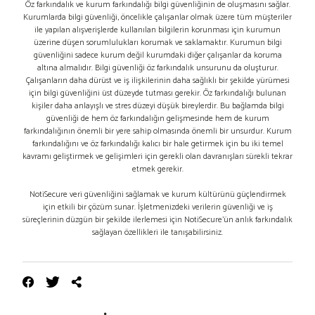
Öz farkındalık ve kurum farkındalığı bilgi güvenliğinin de oluşmasını sağlar.
Kurumlarda bilgi güvenliği, öncelikle çalışanlar olmak üzere tüm müşteriler
ile yapılan alışverişlerde kullanılan bilgilerin korunması için kurumun
üzerine düşen sorumlulukları korumak ve saklamaktır. Kurumun bilgi
güvenliğini sadece kurum değil kurumdaki diğer çalışanlar da koruma
altına almalıdır. Bilgi güvenliği öz farkındalık unsurunu da oluşturur.
Çalışanların daha dürüst ve iş ilişkilerinin daha sağlıklı bir şekilde yürümesi
için bilgi güvenliğini üst düzeyde tutması gerekir. Öz farkındalığı bulunan
kişiler daha anlayışlı ve stres düzeyi düşük bireylerdir. Bu bağlamda bilgi
güvenliği de hem öz farkındalığın gelişmesinde hem de kurum
farkındalığının önemli bir yere sahip olmasında önemli bir unsurdur. Kurum
farkındalığını ve öz farkındalığı kalıcı bir hale getirmek için bu iki temel
kavramı geliştirmek ve gelişimleri için gerekli olan davranışları sürekli tekrar
etmek gerekir.
NotiSecure veri güvenliğini sağlamak ve kurum kültürünü güçlendirmek
için etkili bir çözüm sunar. İşletmenizdeki verilerin güvenliği ve iş
süreçlerinin düzgün bir şekilde ilerlemesi için NotiSecure'ün anlık farkındalık
sağlayan özellikleri ile tanışabilirsiniz.