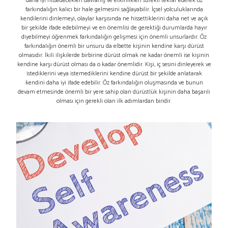
daha iyi hissedecekleri davranış ve etkinlikleri sürekli tekrar ederek öz
farkındalığın kalıcı bir hale gelmesini sağlayabilir. İçsel yolculuklarında
kendilerini dinlemeyi, olaylar karşısında ne hissettiklerini daha net ve açık
bir şekilde ifade edebilmeyi ve en önemlisi de gerektiği durumlarda hayır
diyebilmeyi öğrenmek farkındalığın gelişmesi için önemli unsurlardır. Öz
farkındalığın önemli bir unsuru da elbette kişinin kendine karşı dürüst
olmasıdır. İkili ilişkilerde birbirine dürüst olmak ne kadar önemli ise kişinin
kendine karşı dürüst olması da o kadar önemlidir. Kişi, iç sesini dinleyerek ve
istediklerini veya istemediklerini kendine dürüst bir şekilde anlatarak
kendini daha iyi ifade edebilir. Öz farkındalığın oluşmasında ve bunun
devam etmesinde önemli bir yere sahip olan dürüstlük kişinin daha başarılı
olması için gerekli olan ilk adımlardan biridir.