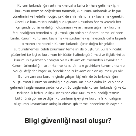
Kurum farkındalığını artırmak ve daha kalıcı bir hale getirmek için
kurumun norm ve değerlerini tanımak, kültürünü anlamak ve başarı
yönelimini ve hedefleri doğru şekilde anlamlandırarak kavramak gerekir.
Öncelikle kurum farkındalığını oluşturan unsurlara önem vererek her
çalışanda bu farkındalığın oluşmasını ve artmasını sağlamak kurum
farkındalığının temelini oluşturmak için atılan en önemli temellerinden
biridir. Kurum kültürünü kavramak ve sürdürmek iş hayatında daha başarılı
olmanın anahtarıdır. Kurum farkındalığının doğru bir şekilde
sürdürülmemesi belirli sorunların temelini de oluşturur. Bu farkındalık
çözümleri ise kişi ve kurumun bir bütün halinde görülmesi ve ilişkilerini de
kurumun ayrılmaz bir parçası olarak devam ettirmesinden kaynaklanır.
Kurum farkındalığını artırırken ve kalıcı bir hale getirirken kurumun sahip
olduğu değerler, başarılar, öncelikler gibi kavramların anlaşılması yer alır.
Bunun yanı sıra kurum içinde çalışan kişilerin de öz farkındalığını
oluşturması kurum farkındalığının gücünü artırırken daha kalıcı bir hale
gelmesini sağlamasına yardımcı olur. Bu bağlamda kurum farkındalığı ve öz
farkındalık birbiri ile ilişki içerisinde olur. Kurum farkındalığı resmin
bütününü görme ve diğer kurumların işleyişi ve kurum farkındalığını
oluşturan kavramların anlaşılır olması gibi temel nedenlere de dayanır.
Bilgi güvenliği nasıl oluşur?