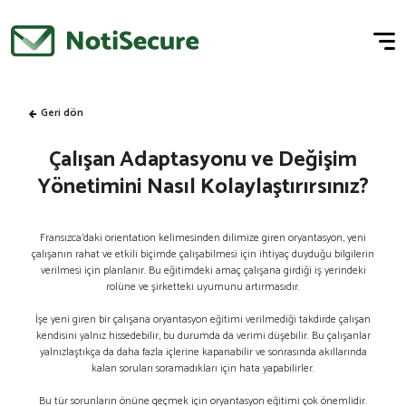
Geri dön
Çalışan Adaptasyonu ve Değişim
Yönetimini Nasıl Kolaylaştırırsınız?
Fransızca’daki orientation kelimesinden dilimize giren oryantasyon, yeni
çalışanın rahat ve etkili biçimde çalışabilmesi için ihtiyaç duyduğu bilgilerin
verilmesi için planlanır. Bu eğitimdeki amaç çalışana girdiği iş yerindeki
rolüne ve şirketteki uyumunu artırmasıdır.
İşe yeni giren bir çalışana oryantasyon eğitimi verilmediği takdirde çalışan
kendisini yalnız hissedebilir, bu durumda da verimi düşebilir. Bu çalışanlar
yalnızlaştıkça da daha fazla içlerine kapanabilir ve sonrasında akıllarında
kalan soruları soramadıkları için hata yapabilirler.
Bu tür sorunların önüne geçmek için oryantasyon eğitimi çok önemlidir.