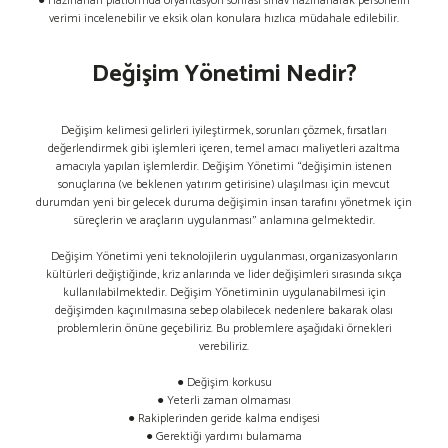
● Hazırlanan platformda oryantasyon sonrası sınav hazırlanarak personelin
verimi incelenebilir ve eksik olan konulara hızlıca müdahale edilebilir.
Değişim Yönetimi Nedir?
Değişim kelimesi gelirleri iyileştirmek, sorunları çözmek, fırsatları
değerlendirmek gibi işlemleri içeren, temel amacı maliyetleri azaltma
amacıyla yapılan işlemlerdir. Değişim Yönetimi “değişimin istenen
sonuçlarına (ve beklenen yatırım getirisine) ulaşılması için mevcut
durumdan yeni bir gelecek duruma değişimin insan tarafını yönetmek için
süreçlerin ve araçların uygulanması” anlamına gelmektedir.
Değişim Yönetimi yeni teknolojilerin uygulanması, organizasyonların
kültürleri değiştiğinde, kriz anlarında ve lider değişimleri sırasında sıkça
kullanılabilmektedir. Değişim Yönetiminin uygulanabilmesi için
değişimden kaçınılmasına sebep olabilecek nedenlere bakarak olası
problemlerin önüne geçebiliriz. Bu problemlere aşağıdaki örnekleri
verebiliriz.
● Değişim korkusu
● Yeterli zaman olmaması
● Rakiplerinden geride kalma endişesi
● Gerektiği yardımı bulamama