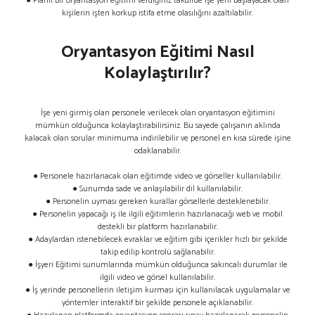
● Planlı bir oryantasyon eğitimi verdiğiniz takdirde işe yeni başlayacak olan
kişilerin işten korkup istifa etme olasılığını azaltılabilir.
Oryantasyon Eğitimi Nasıl
Kolaylaştırılır?
İşe yeni girmiş olan personele verilecek olan oryantasyon eğitimini
mümkün olduğunca kolaylaştırabilirsiniz. Bu sayede çalışanın aklında
kalacak olan sorular minimuma indirilebilir ve personel en kısa sürede işine
odaklanabilir.
● Personele hazırlanacak olan eğitimde video ve görseller kullanılabilir.
● Sunumda sade ve anlaşılabilir dil kullanılabilir.
● Personelin uyması gereken kurallar görsellerle desteklenebilir.
● Personelin yapacağı iş ile ilgili eğitimlerin hazırlanacağı web ve mobil
destekli bir platform hazırlanabilir.
● Adaylardan istenebilecek evraklar ve eğitim gibi içerikler hızlı bir şekilde
takip edilip kontrolü sağlanabilir.
● İşyeri Eğitimi sunumlarında mümkün olduğunca sakıncalı durumlar ile
ilgili video ve görsel kullanılabilir.
● İş yerinde personellerin iletişim kurması için kullanılacak uygulamalar ve
yöntemler interaktif bir şekilde personele açıklanabilir.